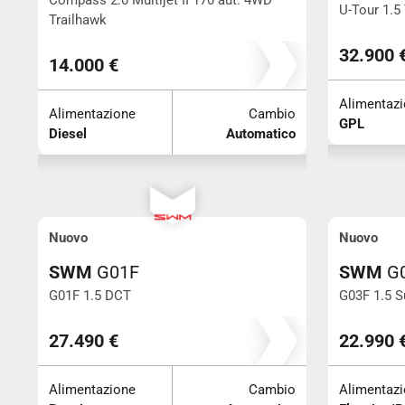
U-Tour 1.5
Trailhawk
Km 176.461
32.900 
14.000 €
Alimentaz
Alimentazione
Cambio
GPL
Diesel
Automatico
Nuovo
Nuovo
SWM
G01F
SWM
G0
G01F 1.5 DCT
G03F 1.5 S
27.490 €
22.990 
Alimentazione
Cambio
Alimentaz