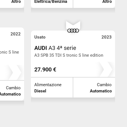
Altro
Elettrica/Benzina
Altro
2022
Usato
2023
AUDI
A3 4ª serie
onic S line
A3 SPB 35 TDI S tronic S line edition
Km 69.380
27.900 €
Alimentazione
Cambio
Cambio
Diesel
Automatico
Automatico