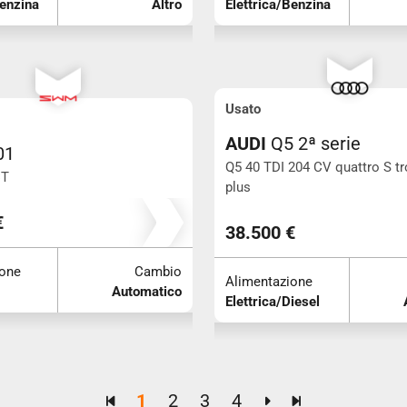
Benzina
Altro
Elettrica/Benzina
Usato
AUDI
Q5 2ª serie
01
Q5 40 TDI 204 CV quattro S tr
CT
plus
Km 67.000
€
38.500 €
ione
Cambio
Alimentazione
Automatico
Elettrica/Diesel
1
2
3
4