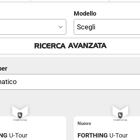
Anno Da
Modello
Cambio
AVANZATA
RICERCA
per
ti
Iva esposta
Nuovo
NG
U-Tour
FORTHING
U-Tour