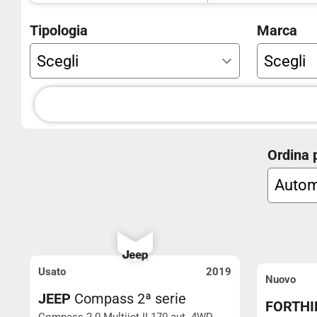
Carrozzeria
Tipologia
Marca
Km
Ordina 
Neo patentati
+ di 5 pos
Usato
2019
Nuovo
JEEP
Compass 2ª serie
FORTHI
Compass 2.0 Multijet II 170 aut. 4WD