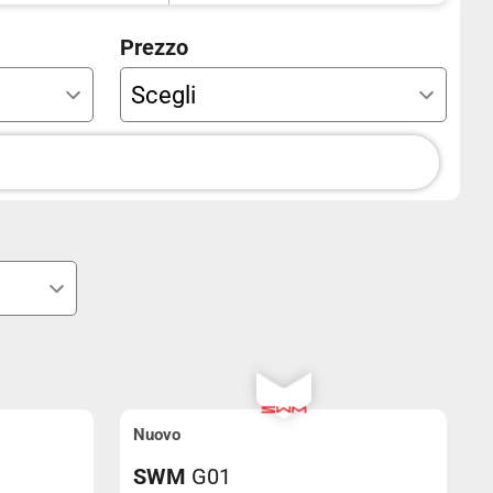
Anno A
Prezzo
Colore
Trazione integrale
Nuovo
SWM
G01