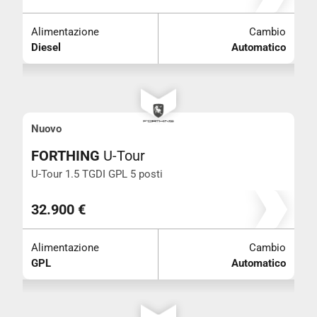
Colore
Alimentazione
Cambio
Diesel
Automatico
Neo patentati
+ di 5 posti
Nuovo
FORTHING
U-Tour
Iva esposta
U-Tour 1.5 TGDI GPL 5 posti
Trazione integrale
32.900 €
Alimentazione
Cambio
GPL
Automatico