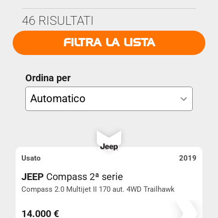
Marca
46 RISULTATI
Anno Da
FILTRA LA LISTA
Modello
Anno A
Ordina per
Prezzo
Km
Usato
2019
JEEP
Compass 2ª serie
Cambio
AVANZATA
Compass 2.0 Multijet II 170 aut. 4WD Trailhawk
Km 176.461
CHIUDI I FILTRI
14.000 €