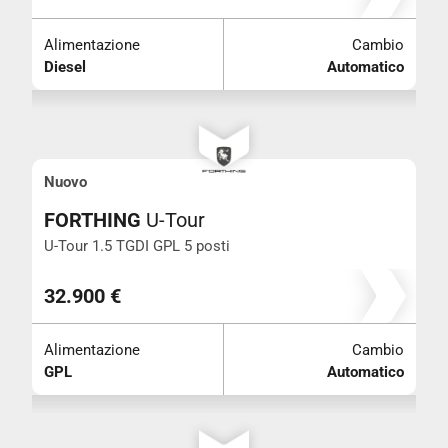
Colore
Alimentazione
Cambio
Diesel
Automatico
Neo patentati
+ di 5 posti
Nuovo
FORTHING
U-Tour
Iva esposta
U-Tour 1.5 TGDI GPL 5 posti
Trazione integrale
32.900 €
Alimentazione
Cambio
GPL
Automatico