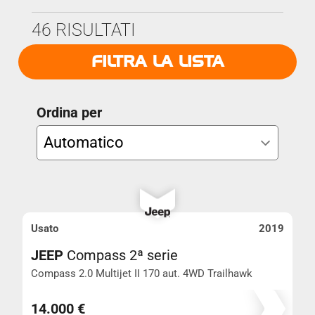
Marca
46 RISULTATI
Anno Da
FILTRA LA LISTA
Modello
Anno A
Ordina per
Prezzo
Km
Usato
2019
JEEP
Compass 2ª serie
Cambio
AVANZATA
Compass 2.0 Multijet II 170 aut. 4WD Trailhawk
Km 176.461
CHIUDI I FILTRI
14.000 €