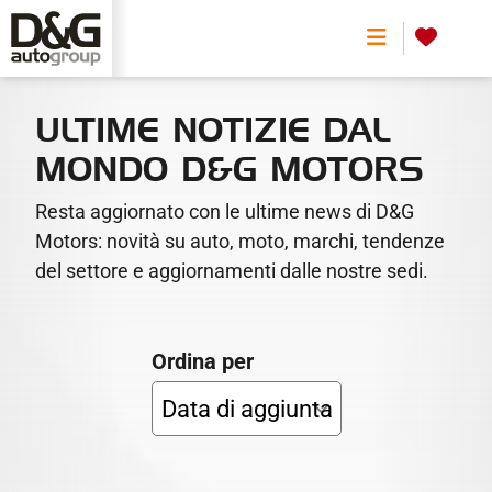
0
ULTIME NOTIZIE DAL
MONDO D&G MOTORS
Resta aggiornato con le ultime news di D&G
Motors: novità su auto, moto, marchi, tendenze
del settore e aggiornamenti dalle nostre sedi.
Ordina per
GARANZIA SWM: 5 ANNI CON
ASSISTENZA, MANUTENZIONE
CHILOMETRAGGIO ILLIMITATO
AUTO FUORI PRODUZIONE NEL
E CARROZZERIA PER
NOVITÀ AUTO: I MODELLI PIÙ