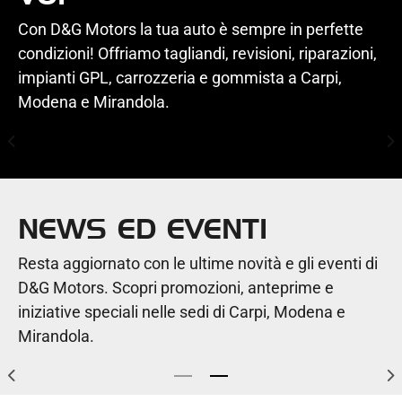
Con D&G Motors la tua auto è sempre in perfette
Trazione integrale
condizioni! Offriamo tagliandi, revisioni, riparazioni,
impianti GPL, carrozzeria e gommista a Carpi,
Modena e Mirandola.
AUTORIPARAZIONE
NEWS ED EVENTI
Resta aggiornato con le ultime novità e gli eventi di
D&G Motors. Scopri promozioni, anteprime e
LE AUTO PIÙ VENDUTE NEL 2025:
iniziative speciali nelle sedi di Carpi, Modena e
I DATI NAZIONALI E DELL’EMILIA
Mirandola.
ROMAGNA