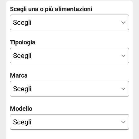
Scegli una o più alimentazioni
Tipologia
Carrozzeria
Marca
Anno Da
Modello
Anno A