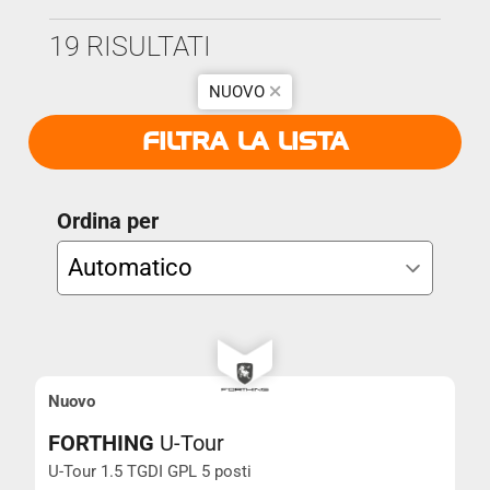
19 RISULTATI
Marca
Anno Da
NUOVO
FILTRA LA LISTA
Modello
Anno A
Ordina per
Prezzo
Km
Nuovo
FORTHING
U-Tour
Cambio
AVANZATA
U-Tour 1.5 TGDI GPL 5 posti