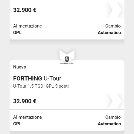
CHIUDI I FILTRI
32.900 €
Colore
Alimentazione
Cambio
GPL
Automatico
Neo patentati
+ di 5 posti
Nuovo
FORTHING
U-Tour
Iva esposta
U-Tour 1.5 TGDI GPL 5 posti
Trazione integrale
32.900 €
Alimentazione
Cambio
GPL
Automatico