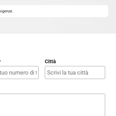
sigenze.
*
Città