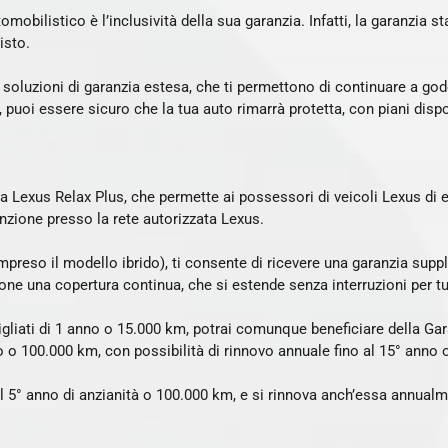
obilistico è l’inclusività della sua garanzia. Infatti, la garanzia 
isto.
oluzioni di garanzia estesa, che ti permettono di continuare a gode
puoi essere sicuro che la tua auto rimarrà protetta, con piani disponi
a Lexus Relax Plus, che permette ai possessori di veicoli Lexus di e
nzione presso la rete autorizzata Lexus.
preso il modello ibrido), ti consente di ricevere una garanzia supp
ne una copertura continua, che si estende senza interruzioni per tut
sigliati di 1 anno o 15.000 km, potrai comunque beneficiare della G
nno o 100.000 km, con possibilità di rinnovo annuale fino al 15° anno
al 5° anno di anzianità o 100.000 km, e si rinnova anch’essa annual