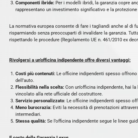
Componenti ibride:
Per i modelli ibridi, la garanzia copre an
rappresentano un investimento significativo e la protezione
La normativa europea consente di fare i tagliandi anche al di fuo
risparmiando senza preoccuparti di invalidare la garanzia. Tutta
rispettando le procedure (Regolamento UE n. 461/2010 ex decret
Rivolgersi a un’officina indipendente offre diversi vantaggi:
Costi più contenuti:
Le officine indipendenti spesso offrono ta
dell’auto.
Flessibilità nella scelta:
Con un’officina indipendente, hai la 
vincolato alla rete ufficiale del costruttore.
Servizio personalizzato
: Le officine indipendenti spesso of
Meno burocrazia:
Eviti la necessità di prenotazioni attraver
intermediari.
Stessa qualità:
Se l’officina indipendente segue le linee guida
Il costo della Garanzia Lexus