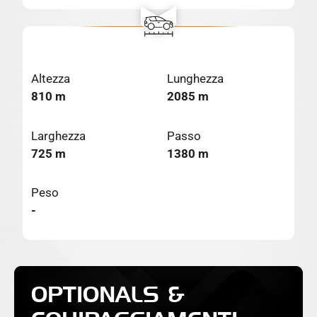
Altezza
Lunghezza
810 m
2085 m
Larghezza
Passo
725 m
1380 m
Peso
-
OPTIONALS &