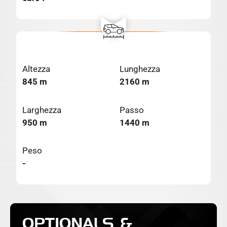
Altezza
Lunghezza
845 m
2160 m
Larghezza
Passo
950 m
1440 m
Peso
-
OPTIONALS &