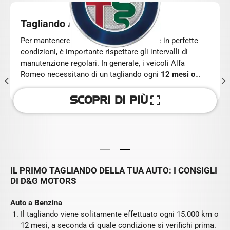
Tagliando ALFA ROMEO
Per mantenere la tua
Alfa Romeo
sempre in perfette
condizioni, è importante rispettare gli intervalli di
manutenzione regolari. In generale, i veicoli Alfa
Romeo necessitano di un tagliando ogni
12 mesi o
15.000 km
, a seconda di quale delle due condizioni si
verifichi prima. Tuttavia, alcuni modelli o
SCOPRI DI PIÙ
motorizzazioni potrebbero avere intervalli diversi,
quindi è sempre consigliato consultare il
manuale
dell'auto
o il
sito ufficiale
per informazioni specifiche.
IL PRIMO TAGLIANDO DELLA TUA AUTO: I CONSIGLI
DI D&G MOTORS
Auto a Benzina
Il tagliando viene solitamente effettuato ogni 15.000 km o
12 mesi, a seconda di quale condizione si verifichi prima.