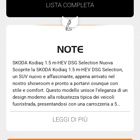
LISTA
COMPLETA
NOTE
SKODA Kodiaq 1.5 m-HEV DSG Selection Nuova
Scoprite la SKODA Kodiaq 1.5 m-HEV DSG Selection,
un SUV nuovo e affascinante, appena arrivato nel
nostro showroom e pronto a portarvi ovunque con
stile e comfort. Questo modello unisce l'eleganza di un
design moderno alla robustezza tipica dei veicoli
fuoristrada, presentandosi con una carrozzeria a 5
porte che accoglie comodamente fino a 5 passeggeri.
Sotto il cofano batte un cuore ibrido di ultima
LEGGI DI PIÙ
generazione. Il motore benzina/elettrico, un 1.5 m-HEV,
eroga una potenza combinata di 150 CV, garantendo
prestazioni brillanti e consumi ottimizzati grazie alla