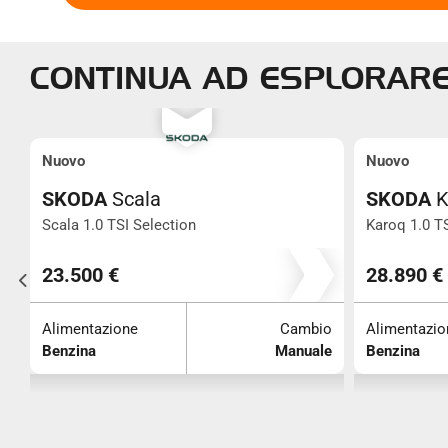
CONTINUA AD ESPLORAR
Nuovo
Nuovo
SKODA
Scala
SKODA
K
Scala 1.0 TSI Selection
Karoq 1.0 T
0
23.500 €
28.890 €
o
Alimentazione
Cambio
Alimentazio
e
Benzina
Manuale
Benzina