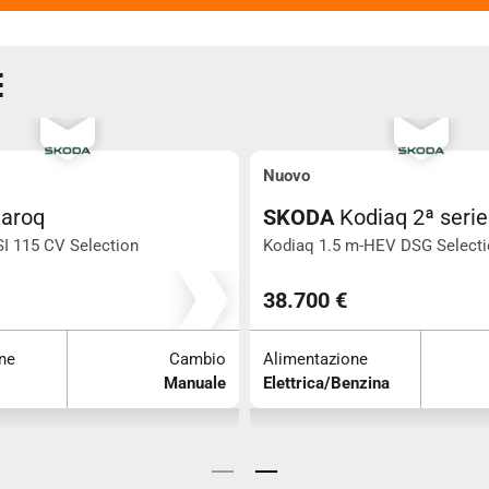
E
Nuovo
aroq
SKODA
Kodiaq 2ª serie
SI 115 CV Selection
Kodiaq 1.5 m-HEV DSG Select
0
0
38.700 €
ne
Cambio
Alimentazione
Manuale
Elettrica/Benzina