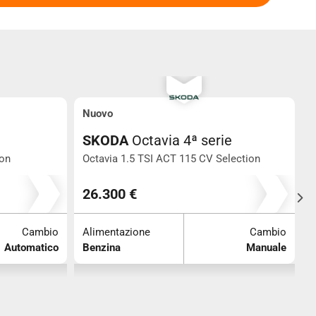
Nuovo
SKODA
Octavia 4ª serie
ion
Octavia 1.5 TSI ACT 115 CV Selection
O
0
S
26.300 €
Cambio
Alimentazione
Cambio
Automatico
Benzina
Manuale
A
B