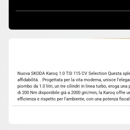
Nuova SKODA Karoq 1.0 TSI 115 CV Selection Questa splendida SKODA Karoq 1.0 TSI 115 CV Selection è una vettura nuova, pronta a portarti verso nuove avventure con stile e
affidabilità. . Progettata per la vita moderna, unisce l'el
piombo da 1.0 litri, un tre cilindri in linea turbo, eroga 
di 200 Nm disponibile già a 2000 giri/min, la Karoq offre u
efficienza e rispetto per l'ambiente, con una potenza fiscal
affrontare ogni percorso con disinvoltura. . La trazione ante
corpo vettura è quello di un versatile fuoristrada/SUV a 5
dimensioni generose, con un passo di 2,625 metri, una lungh
compromettere l'agilità. . Con una tara di 1347 kg, la Kar