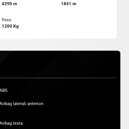
4390 m
1841 m
Peso
1200 Kg
ABS
Airbag laterali anteriori
Airbag testa