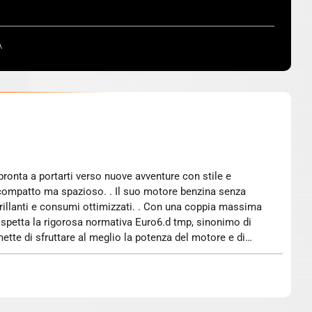
A
SUV compatto ma spazioso. . Il suo motore benzina senza
 brillanti e consumi ottimizzati. . Con una coppia massima
 rispetta la rigorosa normativa Euro6.d tmp, sinonimo di
mette di sfruttare al meglio la potenza del motore e di
enti quotidiani in città e per le gite fuori porta. . Il
 ideale per la famiglia e per il tempo libero. . Le sue
603 metri, assicurano stabilità e spaziosità interna senza
da ottimale. . Il bagagliaio è estremamente capiente, con