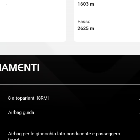
-
1603 m
Passo
2625 m
IAMENTI
8 altoparlanti [8RM]
Airbag guida
Airbag per le ginocchia lato conducente e passeggero