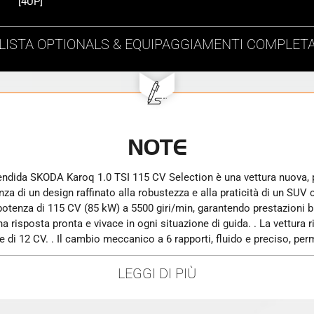
[4UP]
LISTA
OPTIONALS & EQUIPAGGIAMENTI
COMPLET
NOTE
eganza di un design raffinato alla robustezza e alla praticità di un 
una potenza di 115 CV (85 kW) a 5500 giri/min, garantendo prestazioni
na risposta pronta e vivace in ogni situazione di guida. . La vettura
e di 12 CV. . Il cambio meccanico a 6 rapporti, fluido e preciso, per
riore assicura una guida sicura e prevedibile, perfetta per gli spostam
 porte, capace di ospitare comodamente cinque passeggeri, rendendola
LEGGI DI PIÙ
ezza di 4,390 metri, una larghezza di 1,841 metri e un'altezza di 1,
oq offre un eccellente rapporto peso-potenza per una dinamica di gui