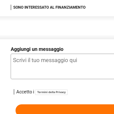
e pedoni, frenata automatica [6K4] - Funzione Start & Stop 
SONO INTERESSATO AL FINANZIAMENTO
parabrezza [7AA] - Indicatore livello liquido per tergicristal
plancia 'Unique Chrom' [7TC] - Interni in tessuto nero e in
protezione dei pedoni ampliati e previdenti [VL3] - Keyless
mantenimento del veicolo in corsia [6I1] - Light Assistant (c
posteriori Full LED SKODA Crystal Lighting con indicatori d
nere [4ZE] - Parabrezza, vetro atermico [4GF] - Parking Di
protettiva antipietrisco - Pneumatici 215/55 R17 94V, resis
Aggiungi un messaggio
leva cambio in pelle [6Q2] - Portaticket sul montante A - P
del serbatoio (tramite chiusura centralizzata) - Radio Bol
serbatoio - Regolazione profondità luce dei proiettori [8Q1]
fondo vano bagagli in feltro agugliato piatto [6SE] - Rivesti
vano bagagli [UK3] - Sedili anteriori normali [Q1A] - Sedili a
Segnalazione cinture
Accetto i
Termini della Privacy