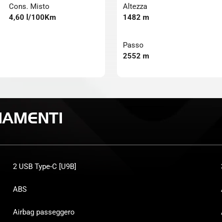
Cons. Misto
Altezza
4,60 l/100Km
1482 m
Passo
2552 m
IAMENTI
2 USB Type-C [U9B]
ABS
Airbag passeggero