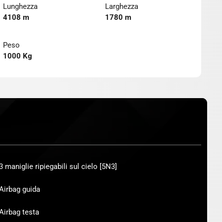
Lunghezza
Larghezza
4108 m
1780 m
Peso
1000 Kg
3 maniglie ripiegabili sul cielo [5N3]
Airbag guida
Airbag testa