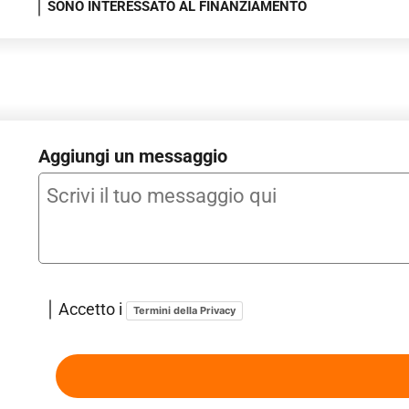
SONO INTERESSATO AL FINANZIAMENTO
Pacchetto Interno Cromo [QJ1] - Pacchetto Sound - Skoda Su
per il parcheggio anteriori con frenata di emergenza automa
catarifrangente sulla portiera lato guidatore - Portabottiglie
lato passeggero - Predisposizione barre porta carico - Pred
passeggero anter. [3A2] - Raschietto per il ghiaccio sul tap
Ricezione radio digitale DAB+ [QV3] - Ricircolo aria intern
laterali [3LD] - Schienale posteriore reclinabile e diviso 
Aggiungi un messaggio
di parcheggio posteriori con frenata automatica di emerge
(TPM+) - Sistema di riconoscimento della segnaletica strad
Start/Stop e recupero dell'energia in frenata [7L6] - SKOD
accesso da remoto inclusi per 3 anni [YOZ] - Skoda Infota
- apertura elettromeccanica del bagagliaio - Specchietti ret
conducente convesso [5JB] - Specchietto retrovisore int
Accetto i
Termini della Privacy