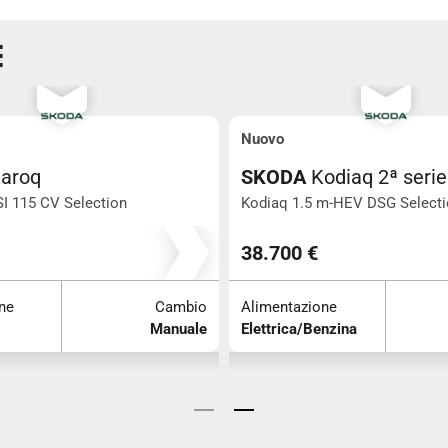
E
Nuovo
aroq
SKODA
Kodiaq 2ª serie
SI 115 CV Selection
Kodiaq 1.5 m-HEV DSG Select
0
0
38.700 €
ne
Cambio
Alimentazione
Manuale
Elettrica/Benzina