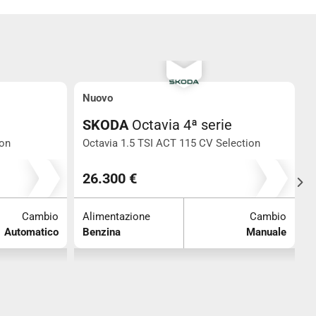
Nuovo
SKODA
Octavia 4ª serie
ion
Octavia 1.5 TSI ACT 115 CV Selection
O
0
S
26.300 €
Cambio
Alimentazione
Cambio
Automatico
Benzina
Manuale
A
B