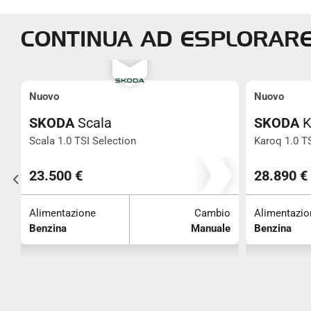
CONTINUA AD ESPLORAR
Nuovo
Nuovo
SKODA
Scala
SKODA
K
Scala 1.0 TSI Selection
Karoq 1.0 T
0
23.500 €
28.890 €
o
Alimentazione
Cambio
Alimentazio
e
Benzina
Manuale
Benzina