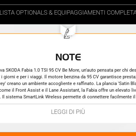
LISTA
OPTIONALS & EQUIPAGGIAMENTI
COMPLET
NOTE
utti i giorni e per i viaggi. Il motore benzina da 95 CV garantisce pre
Grey' creano un ambiente accogliente e raffinato. La plancia 'Satin B
ome il Front Assist e il Lane Assistant, la Fabia offre un elevato liv
o. Il sistema SmartLink Wreless permette di connettere facilmente i
a Aero da 16" completano il look dinamico e moderno di questa vett
 Un'auto progettata per soddisfare le tue esigenze di mobilità con st
LEGGI DI PIÙ
ologie all'avanguardia e un comfort senza compromessi. Affronta la 
terna e la versatilità del bagagliaio ti permettono di affrontare ogni
e la sua attenzione ai dettagli. La nuova SKODA Fabia è l'auto perfett