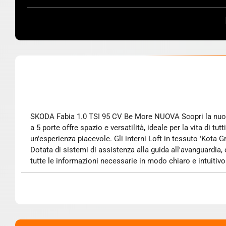
SKODA Fabia 1.0 TSI 95 CV Be More NUOVA Scopri la nuova SKODA Fabia 1.0 TSI 95 CV Be More, un'auto pensata per chi desidera stile, comfort e tecnologia. Questa berlina 2 volumi
a 5 porte offre spazio e versatilità, ideale per la vita di t
un'esperienza piacevole. Gli interni Loft in tessuto 'Kota 
Dotata di sistemi di assistenza alla guida all'avanguardia, c
tutte le informazioni necessarie in modo chiaro e intuitiv
assicura un clima ideale a bordo. I cerchi in lega Proxim
Fabia, un'auto che saprà conquistarti fin dal primo sguardo.
esperienza di guida, combinando design accattivante, tecn
guida che ti supportano in ogni situazione. La spaziosità in
guidare un'auto che si distingue per il suo carattere unico 