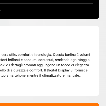
A
stazioni brillanti e consumi contenuti, rendendo ogni viaggio
lack' e i dettagli cromati aggiungono un tocco di eleganza.
ello di sicurezza e comfort. Il Digital Display 8" fornisce
l tuo smartphone, mentre il climatizzatore manuale
ura. Non perdere l'occasione di guidare la nuova SKODA
ile e intelligenza. Fabia è pronta a rivoluzionare la tua
strada con sicurezza grazie ai sistemi di assistenza alla
 sfida quotidiana con facilità. Non rinunciare al piacere di
a per chi cerca un mix di stile, funzionalità e tecnologia.