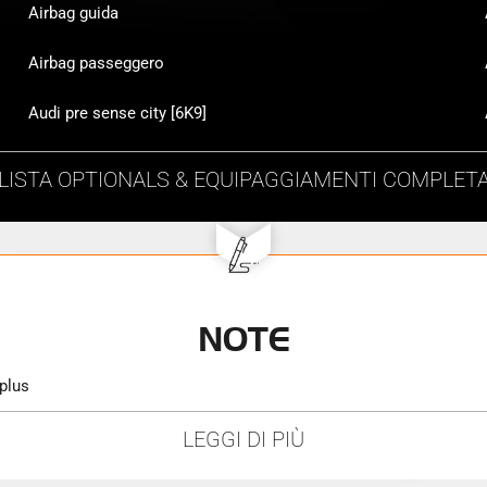
Airbag guida
Airbag passeggero
Audi pre sense city [6K9]
LISTA
OPTIONALS & EQUIPAGGIAMENTI
COMPLET
NOTE
 plus
LEGGI DI PIÙ