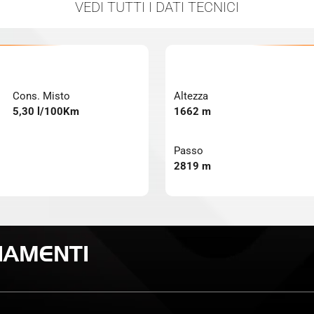
VEDI TUTTI
I DATI TECNICI
Cons. Misto
Altezza
5,30 l/100Km
1662 m
Passo
2819 m
IAMENTI