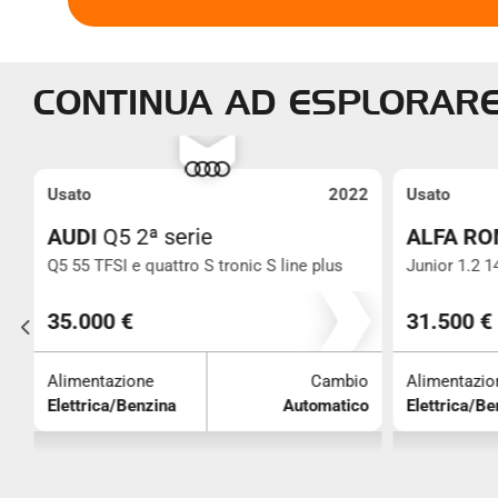
CONTINUA AD ESPLORAR
5
Usato
2022
Usato
AUDI
Q5 2ª serie
ALFA R
Q5 55 TFSI e quattro S tronic S line plus
Junior 1.2 
101.000
35.000 €
31.500 €
Alimentazione
Cambio
Alimentazio
o
Elettrica/Benzina
Automatico
Elettrica/Be
co