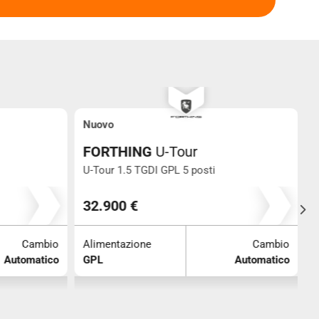
Nuovo
U
FORTHING
U-Tour
U-Tour 1.5 TGDI GPL 5 posti
S
0
32.900 €
Cambio
Alimentazione
Cambio
A
Automatico
GPL
Automatico
D