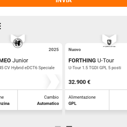
INVIA
E
2025
Nuovo
OMEO
Junior
FORTHING
U-Tour
145 CV Hybrid eDCT6 Speciale
U-Tour 1.5 TGDI GPL 5 posti
10
0
32.900 €
ne
Cambio
Alimentazione
nzina
Automatico
GPL