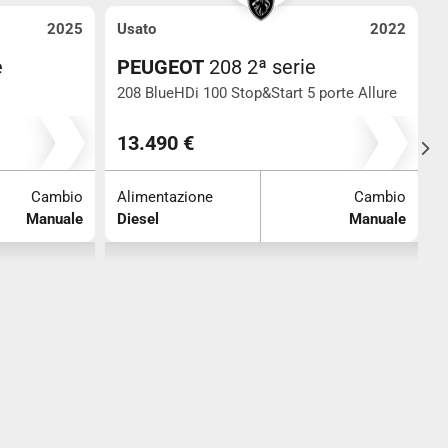
025
Usato
2022
Usato
PEUGEOT
208 2ª serie
PEUGE
208 BlueHDi 100 Stop&Start 5 porte Allure
208 BlueHD
100.000
13.490 €
13.900 
bio
Alimentazione
Cambio
Alimentaz
ale
Diesel
Manuale
Diesel