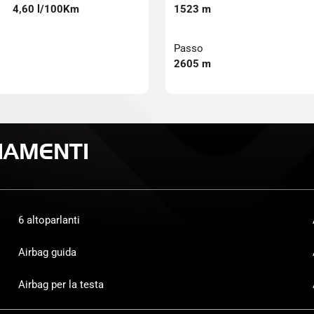
4,60 l/100Km
1523 m
Passo
2605 m
IAMENTI
6 altoparlanti
Airbag guida
Airbag per la testa