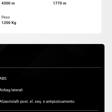
4300 m
1770 m
Peso
1200 Kg
ABS
Airbag laterali
Alzacristalli post. el. seq. e antipizzicamento