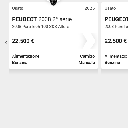
ato
2025
Usato
EUGEOT
2008 2ª serie
PEUGEOT
2008 
08 PureTech 100 S&S Allure
2008 PureTech 100 S&
10
2.500 €
22.500 €
imentazione
Cambio
Alimentazione
nzina
Manuale
Benzina