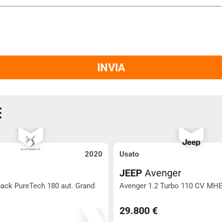
INVIA
E
2020
Usato
JEEP
Avenger
ack PureTech 180 aut. Grand
Avenger 1.2 Turbo 110 CV MH
10
112.500
29.800 €