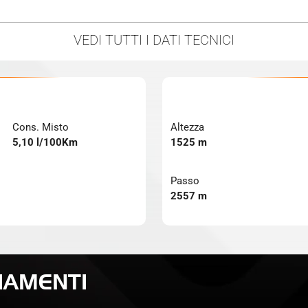
VEDI TUTTI
I DATI TECNICI
Cons. Misto
Altezza
5,10 l/100Km
1525 m
Passo
2557 m
IAMENTI