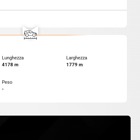
Lunghezza
Larghezza
4178 m
1779 m
Peso
-