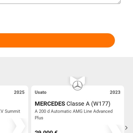
2025
Usato
2023
U
MERCEDES
Classe A (W177)
EV Summit
A 200 d Automatic AMG Line Advanced
3
Plus
52.000
29.000 €