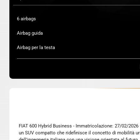
6 airbags
Airbag guida
Airbag per la testa
FIAT 600 Hybrid Business - Immatricolazione: 27/02/2026 Questa è un'opportunità imperdibile per acquistare una vettura nuova. Presentiamo la straordinaria FIAT 600 Hybrid Business,
un SUV compatto che ridefinisce il concetto di mobilità ur
dell'ingegneria italiana con una visione orientata al futu