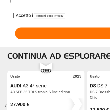
Accetto i
Termini della Privacy
CONTINUA AD ESPLORAR
6
Usato
2023
Usato
AUDI
A3 4ª serie
DS
DS 7
A3 SPB 35 TDI S tronic S line edition
DS 7 Crossb
69.380
Chic
27.900 €
17.500 €