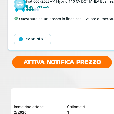
Fiat
600
(2023-->) Hybrid 110 CV DCT MHEV Busines
Buon prezzo
Ottimo chilometraggio
:
Chilometraggio basso rispetto 
Scopri di più
ATTIVA NOTIFICA PREZZO
Immatricolazione
Chilometri
2/2026
1