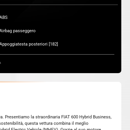
ABS
Airbag passeggero
Appoggiatesta posteriori [182]
A
ostenibilità, questa vettura combina il meglio
 Hybrid Electric Vehicle (MHEV). Grazie al suo motore