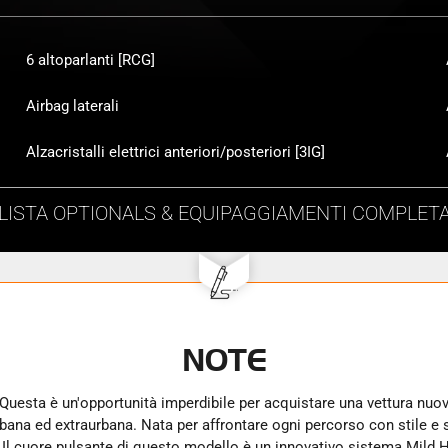
6 altoparlanti [RCG]
Airbag laterali
Alzacristalli elettrici anteriori/posteriori [3IG]
LISTA
OPTIONALS & EQUIPAGGIAMENTI
COMPLET
NOTE
bana ed extraurbana. Nata per affrontare ogni percorso con stile e s
ro. Il cuore pulsante di questo modello è un innovativo sistema Mild