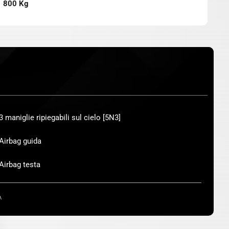
800 Kg
3 maniglie ripiegabili sul cielo [5N3]
Airbag guida
Airbag testa
A