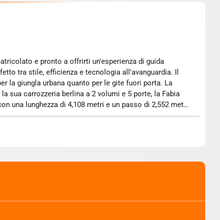
to tra stile, efficienza e tecnologia all'avanguardia. Il
per la giungla urbana quanto per le gite fuori porta. La
a sua carrozzeria berlina a 2 volumi e 5 porte, la Fabia
n una lunghezza di 4,108 metri e un passo di 2,552 metri,
evole di 380 dm³, espandibile fino a 1190 dm³ con i sedili
elta ricca e ben equipaggiata, pensata per chi desidera il
ità, come l'allestimento Loft in tessuto 'Kota Grey' con
ta per un'esperienza di controllo superiore. La vettura
ment è intuitivo e garantisce la connettività di cui hai
ssistenza alla guida. È l'auto perfetta per chi cerca un
80 CV Selection è la dimostrazione che non è necessario
 lasciati conquistare dalla sua personalità dinamica e dal
o. Questa vettura è sinonimo di praticità quotidiana e di
e di vita. Siamo a tua disposizione per fornirti ogni