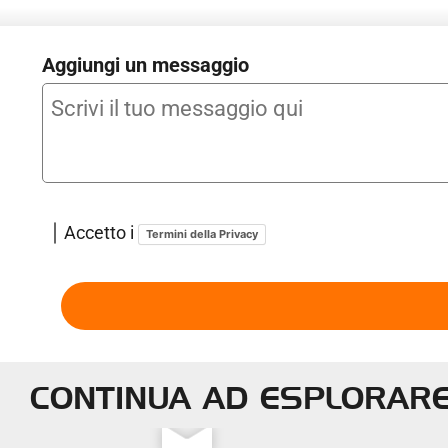
carico - Predisposizione barre porta carico [3S4] - Predispo
tappo del serbatoio del carburante - Regolazione profondità 
Aggiungi un messaggio
pedoni (monitoraggio radar spazio antistante la vettura) - R
conducente regolabile in altezza [3L1] - Sedili anteriori n
frenata automatica di emergenza - Servosterzo elettromec
riconoscimento della segnaletica stradale [QR9] - Sistema 
dell'energia in frenata [7L6] - SKODA Care Connect - Servi
con CarPlay, Android Auto e accesso ai dati di guida tram
Accetto i
Termini della Privacy
CONTINUA AD ESPLORAR