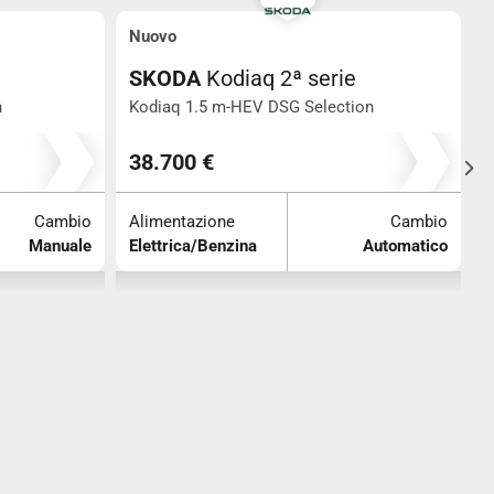
Nuovo
SKODA
Kodiaq 2ª serie
n
Kodiaq 1.5 m-HEV DSG Selection
O
0
38.700 €
Cambio
Alimentazione
Cambio
A
Manuale
Elettrica/Benzina
Automatico
B